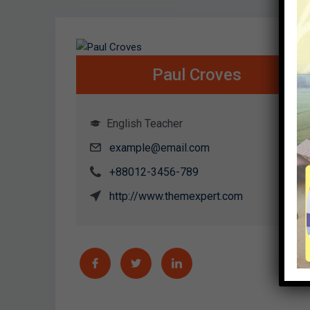
Paul Croves
English Teacher
example@email.com
+88012-3456-789
http://www.themexpert.com