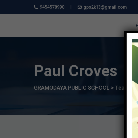
|
9454578990
gps2k13@gmail.com
Paul Croves
GRAMODAYA PUBLIC SCHOOL
>
Teacher