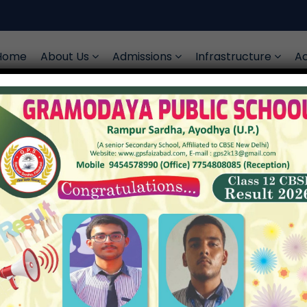
Home
About Us
Admissions
Infrastructure
Ac
s
>
Paul Croves