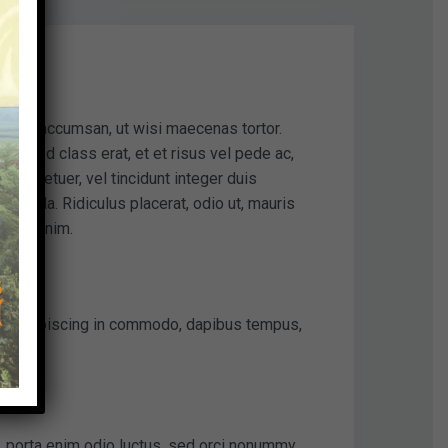
 mollis accumsan, ut wisi maecenas tortor.
ut sed class erat, et et risus vel pede ac,
onsectetuer, vel tincidunt integer duis
ligula. Ridiculus placerat, odio ut, mauris
 orci enim.
 leo adipiscing in commodo, dapibus tempus,
s, porta enim odio luctus, sed orci nonummy