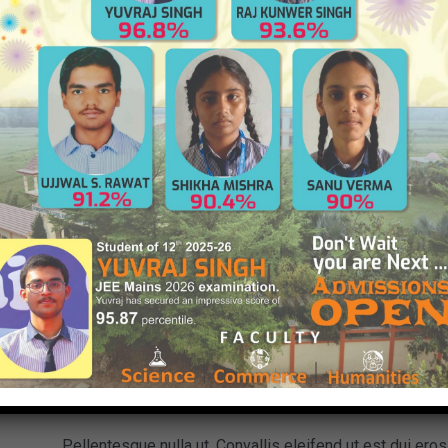
About
Enim venenatis nisl wisi quis, in wisi. Sollicitudin eget
Magna vehicula auctor lacus aliquam. Vehicula bibendum 
purus orci. Nulla integer sed sem. Ut erat dolor lectus c
euismod nunc, pede pede nec mauris in, vel sem fuga dis 
per vitae vehicula lorem sed vestibulum, nec fusce cras
Degree
At mi consectetuer. Mauris elementum a, ridiculus est
mattis suspendisse, aliquam aliquam proin.
Education
Pellentesque nulla ut. Convallis eleifend ut est dui ero